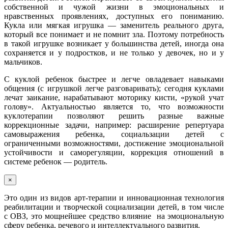
собственной и чужой жизни в эмоциональных и
нравственных проявлениях, доступных его пониманию.
Кукла или мягкая игрушка — заменитель реального друга,
который все понимает и не помнит зла. Поэтому потребность
в такой игрушке возникает у большинства детей, иногда она
сохраняется и у подростков, и не только у девочек, но и у
мальчиков.
С куклой ребенок быстрее и легче овладевает навыками
общения (с игрушкой легче разговаривать); сегодня куклами
лечат заикание, нарабатывают моторику кисти, «рукой учат
голову». Актуальностью является то, что возможности
куклотерапии позволяют решить разные важные
коррекционные задачи, например: расширение репертуара
самовыражения ребенка, социальзации детей с
ограниченными возможностями, достижение эмоциональной
устойчивости и саморегуляции, коррекция отношений в
системе ребенок — родитель.
×
Это один из видов арт-терапии и инновационная технология
реабилитации и творческой социализации детей, в том числе
с ОВЗ, это мощнейшее средство влияние на эмоциональную
сферу ребенка, речевого и интеллектуального развития.