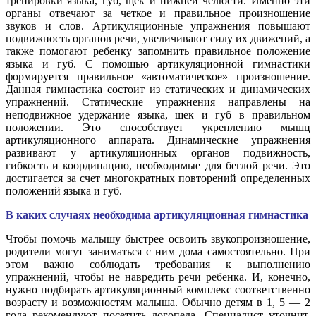
тренировки языка, губ, щек и нижней челюсти. Именно эти
органы отвечают за четкое и правильное произношение
звуков и слов. Артикуляционные упражнения повышают
подвижность органов речи, увеличивают силу их движений, а
также помогают ребенку запомнить правильное положение
языка и губ. С помощью артикуляционной гимнастики
формируется правильное «автоматическое» произношение.
Данная гимнастика состоит из статических и динамических
упражнений. Статические упражнения направлены на
неподвижное удержание языка, щек и губ в правильном
положении. Это способствует укреплению мышц
артикуляционного аппарата. Динамические упражнения
развивают у артикуляционных органов подвижность,
гибкость и координацию, необходимые для беглой речи. Это
достигается за счет многократных повторений определенных
положений языка и губ.
В каких случаях необходима артикуляционная гимнастика
Чтобы помочь малышу быстрее освоить звукопроизношение,
родители могут заниматься с ним дома самостоятельно. При
этом важно соблюдать требования к выполнению
упражнений, чтобы не навредить речи ребенка. И, конечно,
нужно подбирать артикуляционный комплекс соответственно
возрасту и возможностям малыша. Обычно детям в 1, 5 — 2
года рекомендуют посетить логопеда. Специалист уточнит,