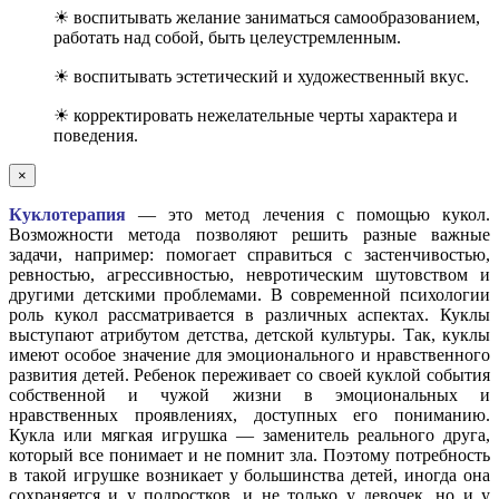
☀ воспитывать желание заниматься самообразованием,
работать над собой, быть целеустремленным.
☀ воспитывать эстетический и художественный вкус.
☀ корректировать нежелательные черты характера и
поведения.
×
Куклотерапия
— это метод лечения с помощью кукол.
Возможности метода позволяют решить разные важные
задачи, например: помогает справиться с застенчивостью,
ревностью, агрессивностью, невротическим шутовством и
другими детскими проблемами. В современной психологии
роль кукол рассматривается в различных аспектах. Куклы
выступают атрибутом детства, детской культуры. Так, куклы
имеют особое значение для эмоционального и нравственного
развития детей. Ребенок переживает со своей куклой события
собственной и чужой жизни в эмоциональных и
нравственных проявлениях, доступных его пониманию.
Кукла или мягкая игрушка — заменитель реального друга,
который все понимает и не помнит зла. Поэтому потребность
в такой игрушке возникает у большинства детей, иногда она
сохраняется и у подростков, и не только у девочек, но и у