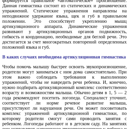
формируется правильное «автоматическое» произношение.
Данная гимнастика состоит из статических и динамических
упражнений. Статические упражнения направлены на
неподвижное удержание языка, щек и губ в правильном
положении. Это способствует укреплению мышц
артикуляционного аппарата. Динамические упражнения
развивают у артикуляционных органов подвижность,
гибкость и координацию, необходимые для беглой речи. Это
достигается за счет многократных повторений определенных
положений языка и губ.
В каких случаях необходима артикуляционная гимнастика
Чтобы помочь малышу быстрее освоить звукопроизношение,
родители могут заниматься с ним дома самостоятельно. При
этом важно соблюдать требования к выполнению
упражнений, чтобы не навредить речи ребенка. И, конечно,
нужно подбирать артикуляционный комплекс соответственно
возрасту и возможностям малыша. Обычно детям в 1, 5 — 2
года рекомендуют посетить логопеда. Специалист уточнит,
соответствует ли норме речевое развитие малыша,
присутствуют ли нарушения речи. Он может посоветовать
комплекс упражнений артикуляционной гимнастики, по
которому родители смогут сами проводить занятия с
ребенком. Логопеды работают и в детском саду. На занятиях
они исправляют нарушенное звукопроизношение у ребенка и