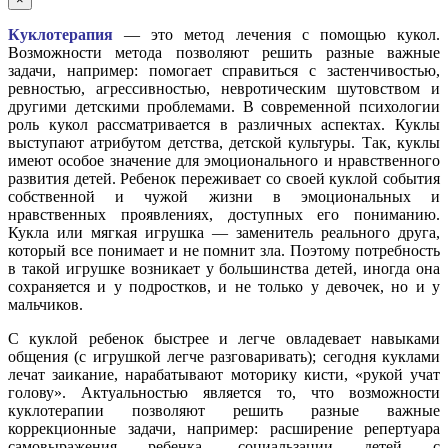
Куклотерапия
— это метод лечения с помощью кукол.
Возможности метода позволяют решить разные важные
задачи, например: помогает справиться с застенчивостью,
ревностью, агрессивностью, невротическим шутовством и
другими детскими проблемами. В современной психологии
роль кукол рассматривается в различных аспектах. Куклы
выступают атрибутом детства, детской культуры. Так, куклы
имеют особое значение для эмоционального и нравственного
развития детей. Ребенок переживает со своей куклой события
собственной и чужой жизни в эмоциональных и
нравственных проявлениях, доступных его пониманию.
Кукла или мягкая игрушка — заменитель реального друга,
который все понимает и не помнит зла. Поэтому потребность
в такой игрушке возникает у большинства детей, иногда она
сохраняется и у подростков, и не только у девочек, но и у
мальчиков.
С куклой ребенок быстрее и легче овладевает навыками
общения (с игрушкой легче разговаривать); сегодня куклами
лечат заикание, нарабатывают моторику кисти, «рукой учат
голову». Актуальностью является то, что возможности
куклотерапии позволяют решить разные важные
коррекционные задачи, например: расширение репертуара
самовыражения ребенка, социальзации детей с