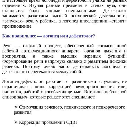
В настоящее время логопеды и дефектологи учатся на разных
отделениях. Изучая разные предметы в стенах вуза, они
становятся более узкими специалистами. Дефектолог
занимается развитием высшей психической деятельности,
«запуская» речь у ребенка, а логопед впоследствии «ставит»
произношение.
Как правильнее — логопед или дефектолог?
Речь — сложный процесс, обеспеченный согласованной
работой артикуляционного аппарата, органов дыхания и
восприятия, а также высших нервных функций.
Формирование речи напрямую связано с развитием психики
ребенка. Поэтому очень часто деятельность логопеда и
дефектолога пересекаются между собой.
Логопед-дефектолог работает с различными случаями, не
ограничиваясь лишь коррекцией звукопроизношения или,
напротив, работой с «особыми» детьми. Вот лишь небольшой
список задач, которые решает этот специалист:
☀ Стимуляция речевого, психического и психоречевого
развития.
☀ Коррекция проявлений СДВГ.