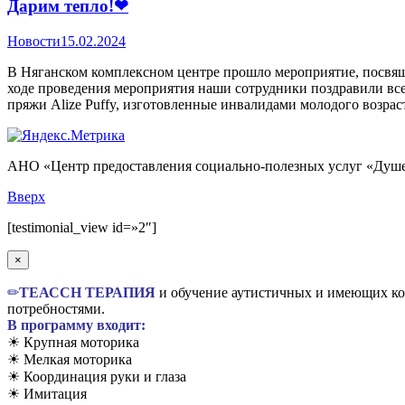
Дарим тепло!❤
Новости
15.02.2024
В Няганском комплексном центре прошло мероприятие, посвя
ходе проведения мероприятия наши сотрудники поздравили вс
пряжи Alize Puffy, изготовленные инвалидами молодого возра
АНО «Центр предоставления социально-полезных услуг «Душе
Вверх
[testimonial_view id=»2″]
×
✏
TЕАССН ТЕРАПИЯ
и обучение аутистичных и имеющих ком
потребностями.
В программу входит:
☀ Крупная моторика
☀ Мелкая моторика
☀ Координация руки и глаза
☀ Имитация