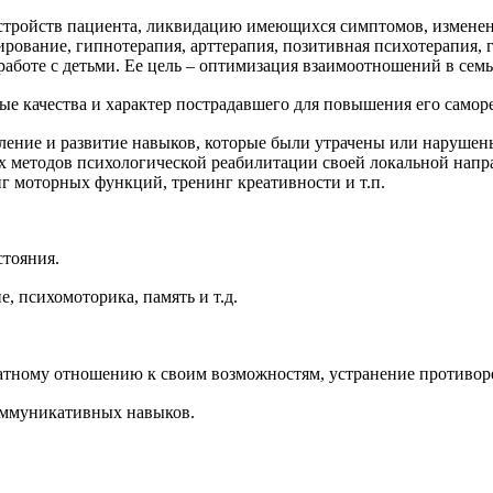
стройств пациента, ликвидацию имеющихся симптомов, изменен
ование, гипнотерапия, арттерапия, позитивная психотерапия, ге
работе с детьми. Ее цель – оптимизация взаимоотношений в семь
е качества и характер пострадавшего для повышения его самор
ление и развитие навыков, которые были утрачены или нарушен
их методов психологической реабилитации своей локальной нап
г моторных функций, тренинг креативности и т.п.
стояния.
 психомоторика, память и т.д.
атному отношению к своим возможностям, устранение противоре
оммуникативных навыков.