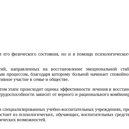
и его физического состояния, но и в помощи психологического
тий, направленных на восстановление эмоциональной стаб
ым процессом, благодаря которому больной начинает спокойно 
ивное участие в семье и обществе.
том этапе происходит оценка эффективности лечения и восстано
трудоспособности зависит от верного и рационального комбинир
в специализированных учебно-воспитательных учреждениях, про
состоит из психологических, обучающих, воспитательных средс
зических возможностей.