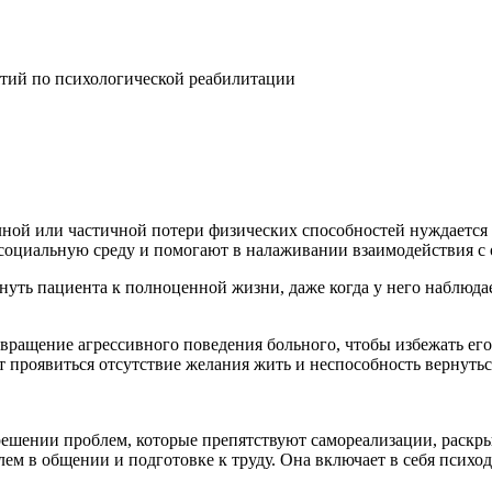
тий по психологической реабилитации
олной или частичной потери физических способностей нуждаетс
 социальную среду и помогают в налаживании взаимодействия 
рнуть пациента к полноценной жизни, даже когда у него наблюд
вращение агрессивного поведения больного, чтобы избежать его
т проявиться отсутствие желания жить и неспособность вернуть
 решении проблем, которые препятствуют самореализации, раскр
ем в общении и подготовке к труду. Она включает в себя псих