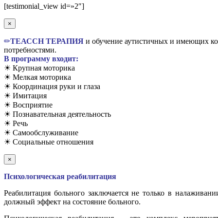
Вверх
[testimonial_view id=»2″]
×
✏
TЕАССН ТЕРАПИЯ
и обучение аутистичных и имеющих ком
потребностями.
В программу входит:
☀ Крупная моторика
☀ Мелкая моторика
☀ Координация руки и глаза
☀ Имитация
☀ Восприятие
☀ Познавательная деятельность
☀ Речь
☀ Самообслуживание
☀ Социальные отношения
×
Психологическая реабилитация
Реабилитация больного заключается не только в налаживани
должный эффект на состояние больного.