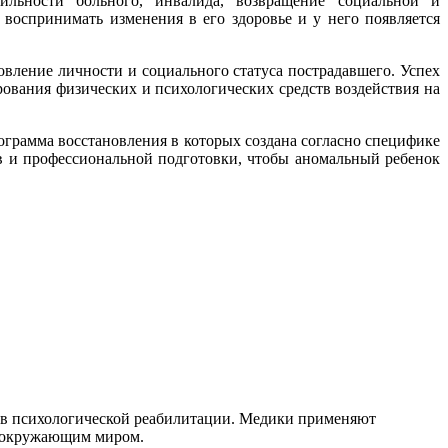
ильности больного, инвалида, возвращение социальной и
воспринимать изменения в его здоровье и у него появляется
вление личности и социального статуса пострадавшего. Успех
ования физических и психологических средств воздействия на
грамма восстановления в которых создана согласно специфике
тв и профессиональной подготовки, чтобы аномальный ребенок
я в психологической реабилитации. Медики применяют
с окружающим миром.