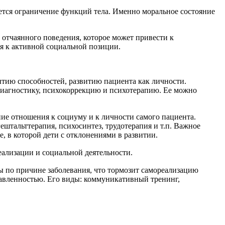
ается ограничение функций тела. Именно моральное состояние
 отчаянного поведения, которое может привести к
ся к активной социальной позиции.
ытию способностей, развитию пациента как личности.
одиагностику, психокоррекцию и психотерапию. Ее можно
ие отношения к социуму и к личности самого пациента.
штальттерапия, психосинтез, трудотерапия и т.п. Важное
е, в которой дети с отклонениями в развитии.
еализации и социальной деятельности.
ы по причине заболевания, что тормозит самореализацию
равленностью. Его виды: коммуникативный тренинг,