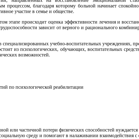
тий, направленных на восстановление эмоциональной стаб
ым процессом, благодаря которому больной начинает спокойно 
ивное участие в семье и обществе.
том этапе происходит оценка эффективности лечения и восстано
трудоспособности зависит от верного и рационального комбинир
в специализированных учебно-воспитательных учреждениях, про
состоит из психологических, обучающих, воспитательных средс
зических возможностей.
тий по психологической реабилитации
олной или частичной потери физических способностей нуждаетс
 социальную среду и помогают в налаживании взаимодействия 