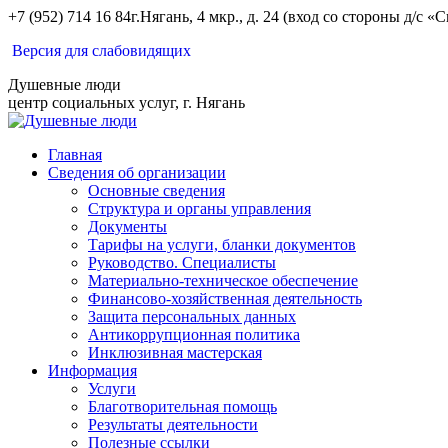
Перейти
+7 (952) 714 16 84
г.Нягань, 4 мкр., д. 24 (вход со стороны д/с «С
к
Вконтакте
Одноклассники
Версия для слабовидящих
содержанию
Душевные люди
центр социальных услуг, г. Нягань
Главная
Сведения об организации
Основные сведения
Структура и органы управления
Документы
Тарифы на услуги, бланки документов
Руководство. Специалисты
Материально-техническое обеспечение
Финансово-хозяйственная деятельность
Защита персональных данных
Антикоррупционная политика
Инклюзивная мастерская
Информация
Услуги
Благотворительная помощь
Результаты деятельности
Полезные ссылки