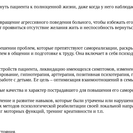
рнуть пациента к полноценной жизни, даже когда у него наблюд
вращение агрессивного поведения больного, чтобы избежать его
т проявиться отсутствие желания жить и неспособность вернуть
 решении проблем, которые препятствуют самореализации, раскр
ем в общении и подготовке к труду. Она включает в себя псих
стройств пациента, ликвидацию имеющихся симптомов, изменен
ование, гипнотерапия, арттерапия, позитивная психотерапия, ге
работе с детьми. Ее цель – оптимизация взаимоотношений в семь
е качества и характер пострадавшего для повышения его самор
ление и развитие навыков, которые были утрачены или нарушен
их методов психологической реабилитации своей локальной нап
г моторных функций, тренинг креативности и т.п.
стояния.