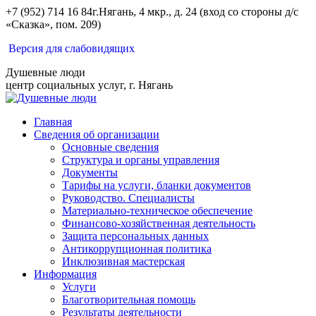
Перейти
+7 (952) 714 16 84
г.Нягань, 4 мкр., д. 24 (вход со стороны д/с
к
«Сказка», пом. 209)
содержанию
Вконтакте
Одноклассники
Версия для слабовидящих
Душевные люди
центр социальных услуг, г. Нягань
Главная
Сведения об организации
Основные сведения
Структура и органы управления
Документы
Тарифы на услуги, бланки документов
Руководство. Специалисты
Материально-техническое обеспечение
Финансово-хозяйственная деятельность
Защита персональных данных
Антикоррупционная политика
Инклюзивная мастерская
Информация
Услуги
Благотворительная помощь
Результаты деятельности