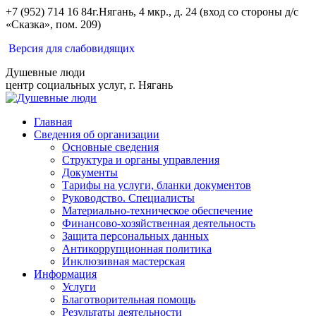
Перейти
+7 (952) 714 16 84
г.Нягань, 4 мкр., д. 24 (вход со стороны д/с
к
«Сказка», пом. 209)
содержанию
Вконтакте
Одноклассники
Версия для слабовидящих
Душевные люди
центр социальных услуг, г. Нягань
Главная
Сведения об организации
Основные сведения
Структура и органы управления
Документы
Тарифы на услуги, бланки документов
Руководство. Специалисты
Материально-техническое обеспечение
Финансово-хозяйственная деятельность
Защита персональных данных
Антикоррупционная политика
Инклюзивная мастерская
Информация
Услуги
Благотворительная помощь
Результаты деятельности