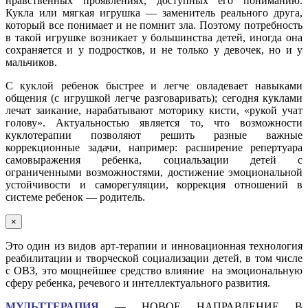
нравственных проявлениях, доступных его пониманию.
Кукла или мягкая игрушка — заменитель реального друга,
который все понимает и не помнит зла. Поэтому потребность
в такой игрушке возникает у большинства детей, иногда она
сохраняется и у подростков, и не только у девочек, но и у
мальчиков.
С куклой ребенок быстрее и легче овладевает навыками
общения (с игрушкой легче разговаривать); сегодня куклами
лечат заикание, нарабатывают моторику кисти, «рукой учат
голову». Актуальностью является то, что возможности
куклотерапии позволяют решить разные важные
коррекционные задачи, например: расширение репертуара
самовыражения ребенка, социальзации детей с
ограниченными возможностями, достижение эмоциональной
устойчивости и саморегуляции, коррекция отношений в
системе ребенок — родитель.
×
Это один из видов арт-терапии и инновационная технология
реабилитации и творческой социализации детей, в том числе
с ОВЗ, это мощнейшее средство влияние на эмоциональную
сферу ребенка, речевого и интеллектуального развития.
МУЛЬТТЕРАПИЯ
— НОВОЕ НАПРАВЛЕНИЕ В