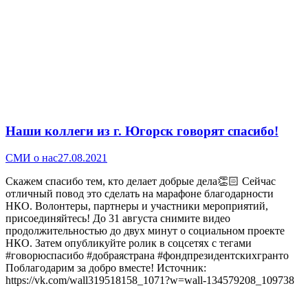
Наши коллеги из г. Югорск говорят спасибо!
СМИ о нас
27.08.2021
Скажем спасибо тем, кто делает добрые дела👏🏻 Сейчас
отличный повод это сделать на марафоне благодарности
НКО. Волонтеры, партнеры и участники мероприятий,
присоединяйтесь! До 31 августа снимите видео
продолжительностью до двух минут о социальном проекте
НКО. Затем опубликуйте ролик в соцсетях с тегами
#говорюспасибо #добраястрана #фондпрезидентскихгранто
Поблагодарим за добро вместе! Источник:
https://vk.com/wall319518158_1071?w=wall-134579208_109738