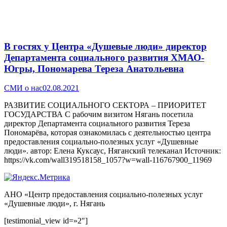
В гостях у Центра «Душевые люди» директор
Департамента социального развития ХМАО-
Югры, Пономарева Тереза Анатольевна
СМИ о нас
02.08.2021
РАЗВИТИЕ СОЦИАЛЬНОГО СЕКТОРА – ПРИОРИТЕТ
ГОСУДАРСТВА С рабочим визитом Нягань посетила
директор Департамента социального развития Тереза
Пономарёва, которая ознакомилась с деятельностью центра
предоставления социально-полезных услуг «Душевные
люди». автор: Елена Куксаус, Няганский телеканал Источник:
https://vk.com/wall319518158_1057?w=wall-116767900_11969
АНО «Центр предоставления социально-полезных услуг
«Душевные люди», г. Нягань
Вверх
[testimonial_view id=»2″]