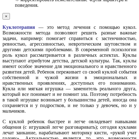
поведения.
×
Куклотерапия
— это метод лечения с помощью кукол.
Возможности метода позволяют решить разные важные
задачи, например: помогает справиться с застенчивостью,
ревностью, агрессивностью, невротическим шутовством и
другими детскими проблемами. В современной психологии
роль кукол рассматривается в различных аспектах. Куклы
выступают атрибутом детства, детской культуры. Так, куклы
имеют особое значение для эмоционального и нравственного
развития детей. Ребенок переживает со своей куклой события
собственной и чужой жизни в эмоциональных и
нравственных проявлениях, доступных его пониманию.
Кукла или мягкая игрушка — заменитель реального друга,
который все понимает и не помнит зла. Поэтому потребность
в такой игрушке возникает у большинства детей, иногда она
сохраняется и у подростков, и не только у девочек, но и у
мальчиков.
С куклой ребенок быстрее и легче овладевает навыками
общения (с игрушкой легче разговаривать); сегодня куклами
лечат заикание, нарабатывают моторику кисти, «рукой учат
голову». Актуальностью является то, что возможности